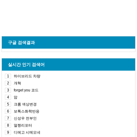
구글 검색결과
실시간 인기 검색어
1
하이브리드 차량
2
개혁
3
forget you 코드
4
암
5
크롬 색상변경
6
보톡스화학반응
7
신성우 전부인
8
얼짱리포터
9
디에고 시메오네